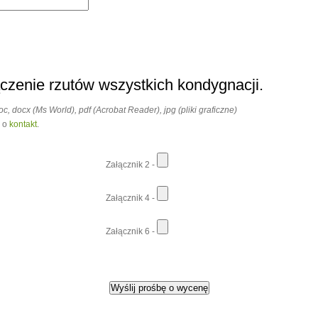
ączenie rzutów wszystkich kondygnacji.
, docx (Ms World), pdf (Acrobat Reader), jpg (pliki graficzne)
y o
kontakt
.
Załącznik 2 -
Załącznik 4 -
Załącznik 6 -