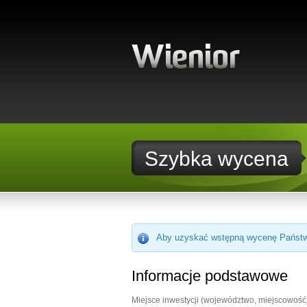
Szybka wycena
Aby uzyskać wstępną wycenę Państwa 
Informacje podstawowe
Miejsce inwestycji (województwo, miejscowość)