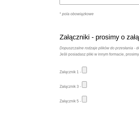
*
pola obowiązkowe
Załączniki - prosimy o zał
Dopuszczalne rodzaje plików do przesłania - doc
Jeśli posiadasz pliki w innym formacie, prosim
Załącznik 1 -
Załącznik 3 -
Załącznik 5 -