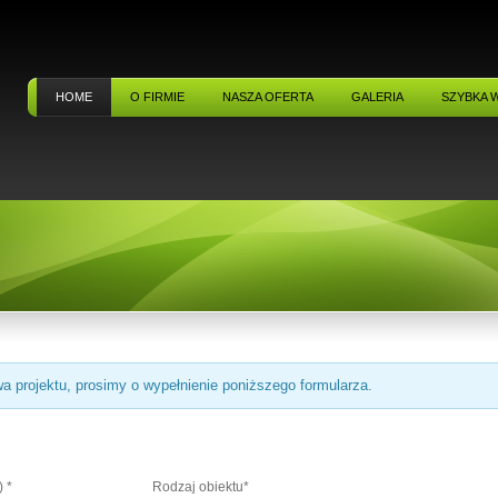
HOME
O FIRMIE
NASZA OFERTA
GALERIA
SZYBKA 
projektu, prosimy o wypełnienie poniższego formularza.
 *
Rodzaj obiektu*