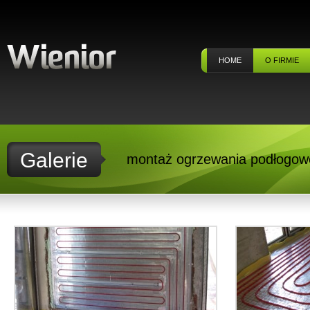
HOME
O FIRMIE
Galerie
montaż ogrzewania podłogo