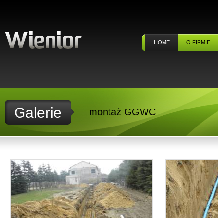
HOME
O FIRMIE
Galerie
montaż GGWC