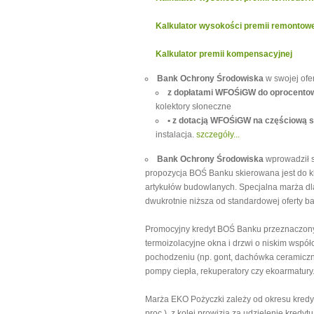
Kalkulator wysokości premii remontowe
Kalkulator premii kompensacyjnej
Bank Ochrony Środowiska
w swojej ofer
z dopłatami WFOŚiGW do oprocento
kolektory słoneczne
• z dotacją WFOŚiGW na częściową sp
instalacja.
szczegóły...
Bank Ochrony Środowiska
wprowadził s
propozycja BOŚ Banku skierowana jest do 
artykułów budowlanych. Specjalna marża dla
dwukrotnie niższa od standardowej oferty b
Promocyjny kredyt BOŚ Banku przeznaczony j
termoizolacyjne okna i drzwi o niskim wspó
pochodzeniu (np. gont, dachówka ceramiczna
pompy ciepła, rekuperatory czy ekoarmatury
Marża EKO Pożyczki zależy od okresu kredyt
proc.), z kolei prowizja za udzielenie kredyt