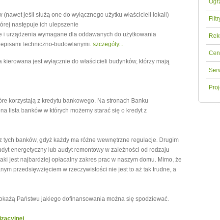
Ogr
(nawet jeśli służą one do wyłącznego użytku właścicieli lokali)
Filt
rej następuje ich ulepszenie
e i urządzenia wymagane dla oddawanych do użytkowania
Rek
zepisami techniczno-budowlanymi.
szczegóły...
Cen
 kierowana jest wyłącznie do właścicieli budynków, którzy mają
Ser
Proj
tóre korzystają z kredytu bankowego. Na stronach Banku
a lista banków w których możemy starać się o kredyt z
z tych banków, gdyż każdy ma różne wewnętrzne regulacje. Drugim
audyt energetyczny lub audyt remontowy w zależności od rodzaju
jaki jest najbardziej opłacalny zakres prac w naszym domu. Mimo, że
ym przedsięwzięciem w rzeczywistości nie jest to aż tak trudne, a
 pokażą Państwu jakiego dofinansowania można się spodziewać.
izacyjnej