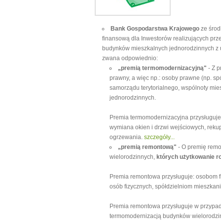
Bank Gospodarstwa Krajowego
ze śro
finansową dla Inwestorów realizujących pr
budynków mieszkalnych jednorodzinnych z 
zwana odpowiednio:
„premią termomodernizacyjną"
- Z p
prawny, a więc np.: osoby prawne (np. sp
samorządu terytorialnego, wspólnoty mie
jednorodzinnych.
Premia termomodernizacyjna przysługuje 
wymiana okien i drzwi wejściowych, reku
ogrzewania.
szczegóły...
„premią remontową"
- O premię remo
wielorodzinnych,
których użytkowanie ro
Premia remontowa przysługuje: osobom 
osób fizycznych, spółdzielniom mieszka
Premia remontowa przysługuje w przypad
termomodernizacją budynków wielorodzin