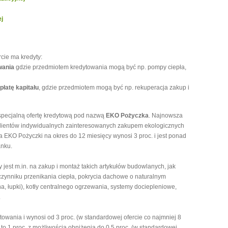
j
cie ma kredyty:
wania
gdzie przedmiotem kredytowania mogą być np. pompy ciepła,
łatę kapitału
, gdzie przedmiotem mogą być np. rekuperacja zakup i
pecjalną ofertę kredytową pod nazwą
EKO Pożyczka
. Najnowsza
klientów indywidualnych zainteresowanych zakupem ekologicznych
 EKO Pożyczki na okres do 12 miesięcy wynosi 3 proc. i jest ponad
anku.
est m.in. na zakup i montaż takich artykułów budowlanych, jak
łczynniku przenikania ciepła, pokrycia dachowe o naturalnym
, łupki), kotły centralnego ogrzewania, systemy dociepleniowe,
.
owania i wynosi od 3 proc. (w standardowej ofercie co najmniej 8
u to 1 proc. z możliwością obniżenia do 0,5 proc. (w standardowej