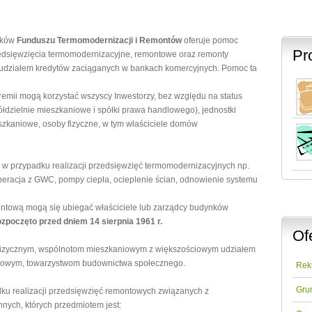
dków
Funduszu Termomodernizacji i Remontów
oferuje pomoc
Pr
zedsięwzięcia termomodernizacyjne, remontowe oraz remonty
udziałem kredytów zaciąganych w bankach komercyjnych. Pomoc ta
remii mogą korzystać wszyscy Inwestorzy, bez względu na status
ółdzielnie mieszkaniowe i spółki prawa handlowego), jednostki
szkaniowe, osoby fizyczne, w tym właściciele domów
w przypadku realizacji przedsięwzięć termomodernizacyjnych np.
peracja z GWC, pompy ciepła, ocieplenie ścian, odnowienie systemu
ntową mogą się ubiegać właściciele lub zarządcy budynków
zpoczęto przed dniem 14 sierpnia 1961 r.
Of
fizycznym, wspólnotom mieszkaniowym z większościowym udziałem
niowym, towarzystwom budownictwa społecznego.
Rek
Gru
ku realizacji przedsięwzięć remontowych związanych z
nych, których przedmiotem jest: