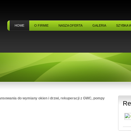
HOME
O FIRMIE
NASZA OFERTA
GALERIA
SZYBKA 
ansowania do wymiany okien i drzwi, rekuperacji z GWC, pompy
Re