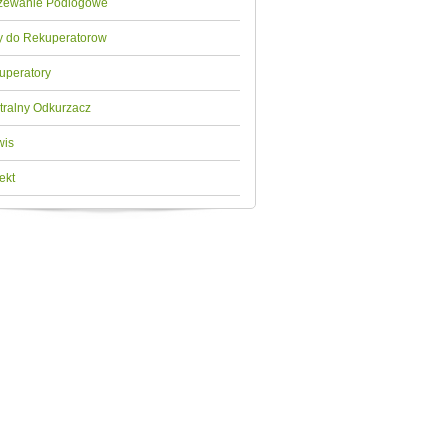
zewanie Podlogowe
ry do Rekuperatorow
uperatory
tralny Odkurzacz
wis
ekt