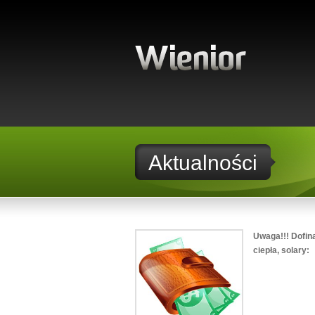
Aktualności
Uwaga!!! Dofin
ciepła, solary: