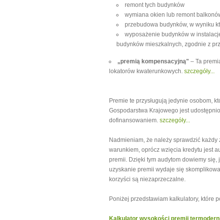
remont tych budynków
wymiana okien lub remont balkonów 
przebudowa budynków, w wyniku któ
wyposażenie budynków w instalacj
budynków mieszkalnych, zgodnie z pr
„premią kompensacyjną"
– Ta premia
lokatorów kwaterunkowych.
szczegóły...
Premie te przysługują jedynie osobom, k
Gospodarstwa Krajowego jest udostępnion
dofinansowaniem.
szczegóły...
Nadmieniam, że należy sprawdzić każdy 
warunkiem, oprócz wzięcia kredytu jest 
premii. Dzięki tym audytom dowiemy się, 
uzyskanie premii wydaje się skomplikowan
korzyści są niezaprzeczalne.
Poniżej przedstawiam kalkulatory, które
Kalkulator wysokości premii termodern